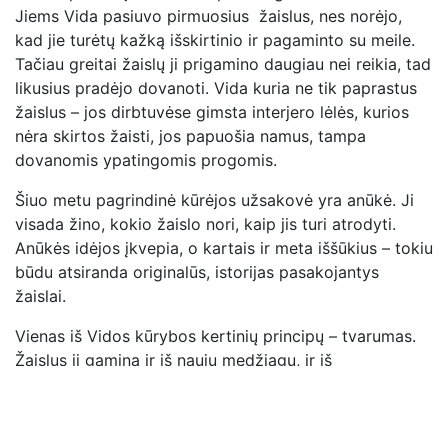
Jiems Vida pasiuvo pirmuosius žaislus, nes norėjo,
kad jie turėtų kažką išskirtinio ir pagaminto su meile.
Tačiau greitai žaislų ji prigamino daugiau nei reikia, tad
likusius pradėjo dovanoti. Vida kuria ne tik paprastus
žaislus – jos dirbtuvėse gimsta interjero lėlės, kurios
nėra skirtos žaisti, jos papuošia namus, tampa
dovanomis ypatingomis progomis.
Šiuo metu pagrindinė kūrėjos užsakovė yra anūkė. Ji
visada žino, kokio žaislo nori, kaip jis turi atrodyti.
Anūkės idėjos įkvepia, o kartais ir meta iššūkius – tokiu
būdu atsiranda originalūs, istorijas pasakojantys
žaislai.
Vienas iš Vidos kūrybos kertinių principų – tvarumas.
Žaislus ji gamina ir iš naujų medžiagų, ir iš
nebenaudojamų vaikų rūbelių, o tai ne tik sentimentalu,
bet ir prasminga – rūbai, kurie kadaise šildė mažus
pečius, virsta naujais žaidimų draugais, turinčiais antrą