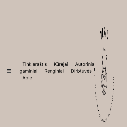
×
Tinklaraštis
Tinklaraštis
Kūrėjai
Autoriniai
Kūrėjai
gaminiai
Renginiai
Dirbtuvės
Apie
Autoriniai
gaminiai
Renginiai