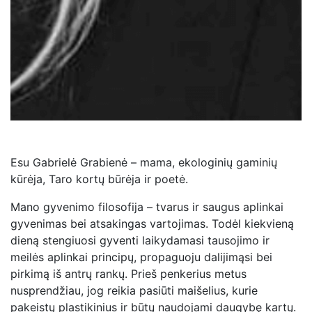
Esu Gabrielė Grabienė – mama, ekologinių gaminių
kūrėja, Taro kortų būrėja ir poetė.
Mano gyvenimo filosofija – tvarus ir saugus aplinkai
gyvenimas bei atsakingas vartojimas. Todėl kiekvieną
dieną stengiuosi gyventi laikydamasi tausojimo ir
meilės aplinkai principų, propaguoju dalijimąsi bei
pirkimą iš antrų rankų. Prieš penkerius metus
nusprendžiau, jog reikia pasiūti maišelius, kurie
pakeistų plastikinius ir būtų naudojami daugybę kartų.