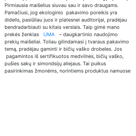
Pirmiausia maišelius siuvau sau ir savo draugams.
Pamačiusi, jog ekologinio pakavimo poreikis yra
didelis, pasiūliau juos ir platesnei auditorijai, pradėjau
bendradarbiauti su kitais verslais. Taip gimė mano
prekės ženklas
UMA
– daugkartinio naudojimo
prekių maišeliai. Toliau gilindamasi į tvaraus pakavimo
temą, pradėjau gaminti ir bičių vaško drobeles. Jos
pagamintos iš sertifikuotos medvilnės, bičių vaško,
pušies sakų ir simondsijų aliejaus. Tai puikus
pasirinkimas žmonėms, norintiems produktus namuose
ilgiau išlaikyti šviežius ir naudoti saugias ekologiškas
pakuotes.
Esu atsakinga tiek prieš aplinką, tiek prieš mano
produktų vartotojus, todėl ilgai ir kruopščiai tobulinu
gamybos procesą, gamybai ieškau geriausių
medžiagų. Taip pat ieškau ir kitų ekologinio pakavimo
būdų. Šiuo metu domiuosi tradiciniu japonų menu ir
būdu pakuoti dovanas – furoshiki, taip vadinama, jau