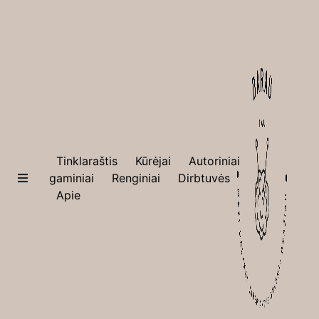
×
Tinklaraštis
Tinklaraštis
Kūrėjai
Autoriniai
Kūrėjai
gaminiai
Renginiai
Dirbtuvės
Apie
Autoriniai
gaminiai
Renginiai