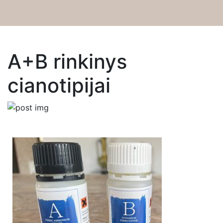
Dirbtuvės
A+B rinkinys
Apie
cianotipijai