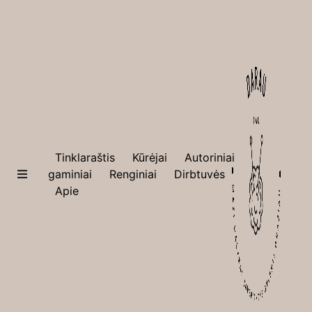
×
Tinklaraštis
Tinklaraštis
Kūrėjai
Autoriniai
Kūrėjai
gaminiai
Renginiai
Dirbtuvės
Apie
Autoriniai
gaminiai
Renginiai