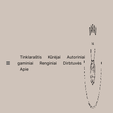
×
Tinklaraštis
Tinklaraštis
Kūrėjai
Autoriniai
Kūrėjai
gaminiai
Renginiai
Dirbtuvės
Apie
Autoriniai
gaminiai
Renginiai