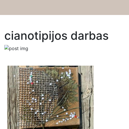
Dirbtuvės
cianotipijos darbas
Apie