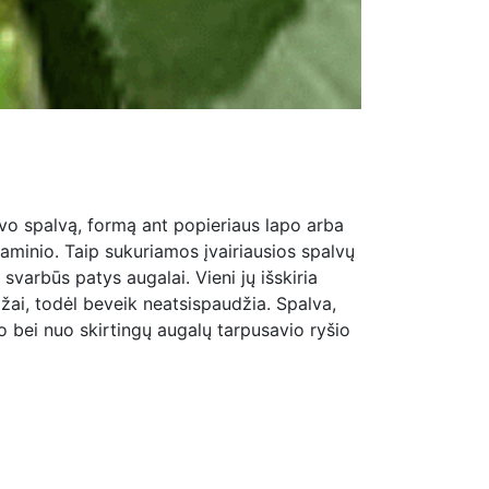
savo spalvą, formą ant popieriaus lapo arba
gaminio. Taip sukuriamos įvairiausios spalvų
varbūs patys augalai. Vieni jų išskiria
ažai, todėl beveik neatsispaudžia. Spalva,
o bei nuo skirtingų augalų tarpusavio ryšio