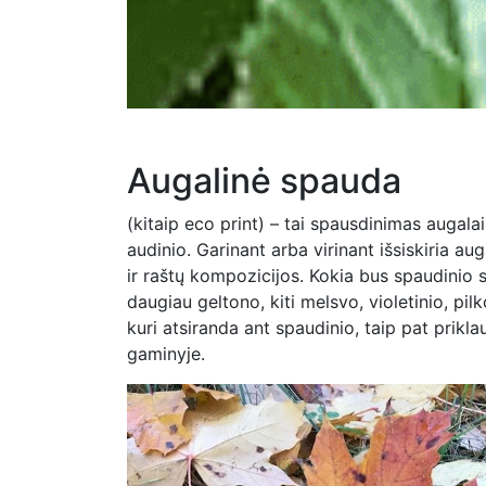
Augalinė spauda
(kitaip eco print) – tai spausdinimas augala
audinio. Garinant arba virinant išsiskiria a
ir raštų kompozicijos. Kokia bus spaudinio s
daugiau geltono, kiti melsvo, violetinio, pi
kuri atsiranda ant spaudinio, taip pat prikl
gaminyje.