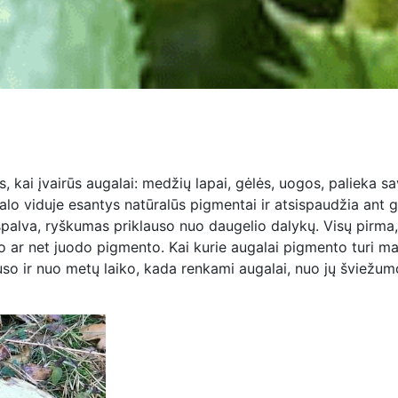
is, kai įvairūs augalai: medžių lapai, gėlės, uogos, palieka 
ugalo viduje esantys natūralūs pigmentai ir atsispaudžia ant 
palva, ryškumas priklauso nuo daugelio dalykų. Visų pirma, s
lko ar net juodo pigmento. Kai kurie augalai pigmento turi m
auso ir nuo metų laiko, kada renkami augalai, nuo jų šviežum