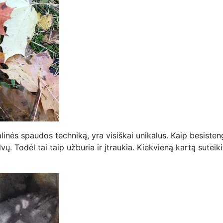
linės spaudos techniką, yra visiškai unikalus. Kaip besist
ų. Todėl tai taip užburia ir įtraukia. Kiekvieną kartą suteik