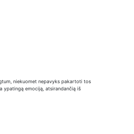
engtum, niekuomet nepavyks pakartoti tos
ia ypatingą emociją, atsirandančią iš